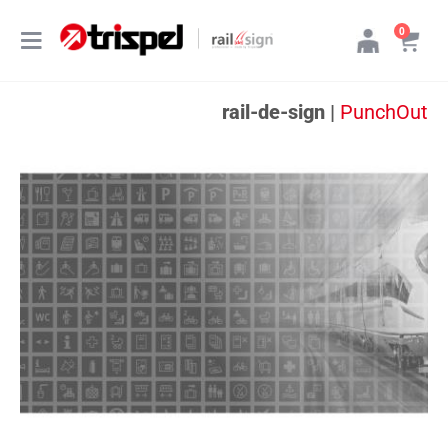
Artikel
0
Navigation
Cart
umschalten
rail-de-sign |
PunchOut